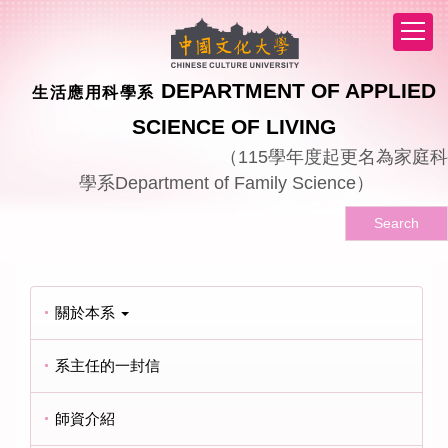
跳
到
主
要
DEPARTMENT OF APPLIED
生活應用科學系
內
容
SCIENCE OF LIVING
區
（
115
學年度起更名為家庭科
學系
Department of Family Science
）
Search
關於本系
系主任的一封信
師資介紹