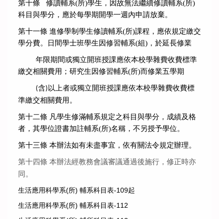
第十條 修讀輔系(所)學生，因故無法繼續修讀輔系(所)
科目與學分，應於每學期開學一週內申請放棄。
第十一條 進修學制學生修讀輔系(所)課程，應依規定繳交
學分費。日間學士班學生因修習輔系(組)，於延長修業
年限期
間或獨立開班授課應依本校學雜費收費標準
繳交相關費用；研究生因修習
輔系(所)而修業五學期
含
以上者或獨
立開班授課應依本校學雜費收費標
(
)
準繳交相關費用。
第十二條 凡學生修滿輔系規定之科目與學分，成績及格
者，其學位證書加註輔系(所)名稱，不另授予學位。
第十三條 本辦法如有未盡事宜，依有關法令規定辦理。
第十四條 本辦法經教務會議審議通過後施行，修正時亦
同。
生活應用科學系(所) 輔系科目表-109起
生活應用科學系(所) 輔系科目表-112