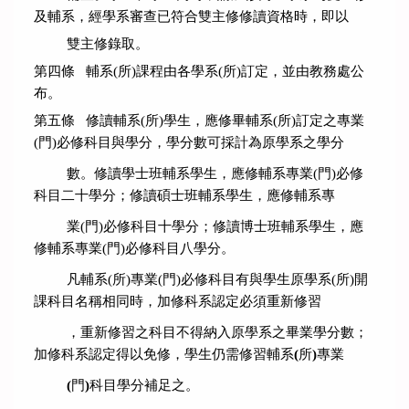
及輔系，經學系審查已符合雙主
修修讀資格時，即以
雙主修錄取。
第四條 輔系(所)課程由各學系(所)訂定，並由教務處公
布。
第五條 修讀輔系(所)學生，應修畢輔系(所)訂定之專業
(門)必修科目與學分，學分數可採計為原學系之學分
數。
修讀學士班輔系學生，應修輔系專業(門)必修
科目二十學分；修讀碩士班輔系
學生，應修輔系專
業(門)必
修科目十學分；修讀博士班輔系學生，應
修輔系專業(門)必修科目八學分。
凡輔系(所)專業(門)必修科目有與學生原學系(所)開
課科目名稱相同時，加修科系認定必須重新修習
，重
新修習之科目不得納入原學系之畢業學分數；
加修科系認定得以免修，學生仍
需修習輔系
(
所
)
專業
(
門
)
科目
學分補足之。