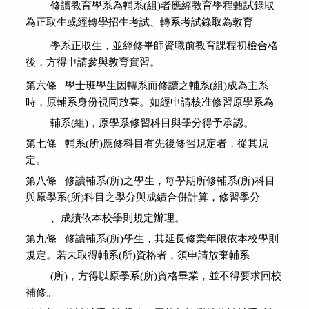
修讀教育學系為輔系(組)者應經教育學程甄試錄取
為正取生或經轉學招生考試、轉系考試錄取為教育
學系正
取生，並經修畢師資職前教育課程初檢合格
後，方得申請參與教育實習。
第六條 學士班學生因轉系而修讀之輔系(組)成為主系
時，原輔系身份視同放棄。如經申請核准修習原學系為
輔系
(組)，原學系修習科目與學分得予承認。
第七條 輔系(所)應修科目有先後修習規定者，從其規
定。
第八條 修讀輔系(所)之學生，每學期所修輔系(所)科目
與原學系(所)科目之學分與成績合併計算，修習學分
、成
績依本校學則規定辦理。
第九條 修讀輔系(所)學生，其延長修業年限依本校學則
規定。若未取得輔系(所)資格者，須申請放棄輔系
(所)，方
得以原學系(所)資格畢業，並不得要求回校
補修。