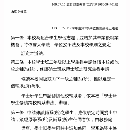
108.07.15
教育部臺教高
(
二
)
字第
1080084701
號
函准予備查
113.05.22 112
學年度第
2
學期教務會議修正通過
第一條 本校為配合學生學習志趣，並增加其畢業後就業
機會，特依據大學法、學位授予法及本校學則之規定
訂定本辦法。
第二條 本校學士班二年級以上學生得申請修讀本校或他
校之輔系(組)，修讀碩士班或博士班之研究生得申請
修讀本校同級或向下一級之輔系(所)。惟以選定一
個輔系(所)為限。
學士班學生申請修讀他校輔系者，依本校「學士班
學生修讀跨校輔系辦法」辦理。
第三條 申請修讀輔系(所)之學生，應依規定時間提出申
請，須經原學系(所)及輔系(所)主任同意後，由教務處
備查。學士班學生同時申請加修同一學系為雙主修