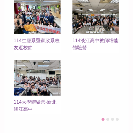
路易
114生應系暨家政系校
114淡江高中教師增能
咖
友返校節
體驗營
自
書)
114大學體驗營-新北
就
淡江高中