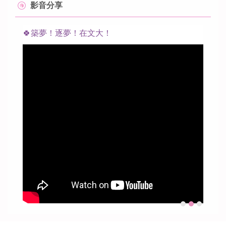
影音分享
🍀築夢！逐夢！在文大！
❤