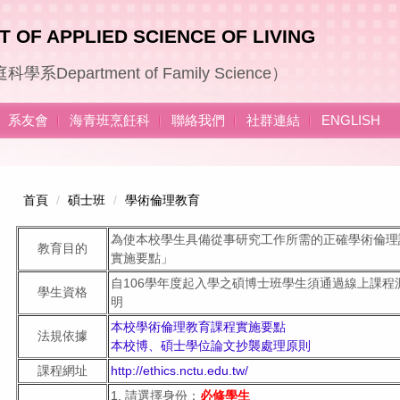
 OF APPLIED SCIENCE OF LIVING
庭科學系
Department of Family Science
）
系友會
海青班烹飪科
聯絡我們
社群連結
ENGLISH
首頁
碩士班
學術倫理教育
為使本校學生具備從事研究工作所需的正確學術倫理
教育目的
實施要點」
自106學年度起入學之碩博士班學生須通過線上課
學生資格
明
本校學術倫理教育課程實施要點
法規依據
本校博、碩士學位論文抄襲處理原則
課程網址
http://ethics.nctu.edu.tw/
1. 請選擇身份：
必修學生