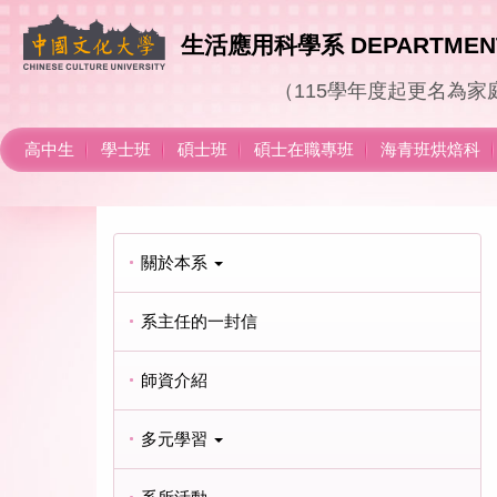
跳
到
生活應用科學系
DEPARTMENT
主
要
（
115
學年度起更名為家
內
容
高中生
學士班
碩士班
碩士在職專班
海青班烘焙科
區
關於本系
系主任的一封信
師資介紹
多元學習