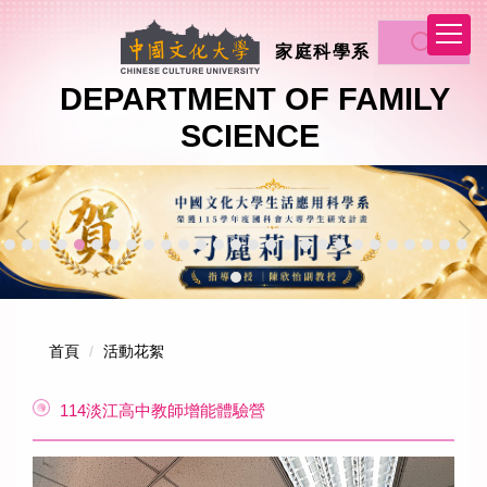
跳
到
家庭科學系
主
要
DEPARTMENT OF FAMILY
內
SCIENCE
容
區
首頁
活動花絮
114淡江高中教師增能體驗營