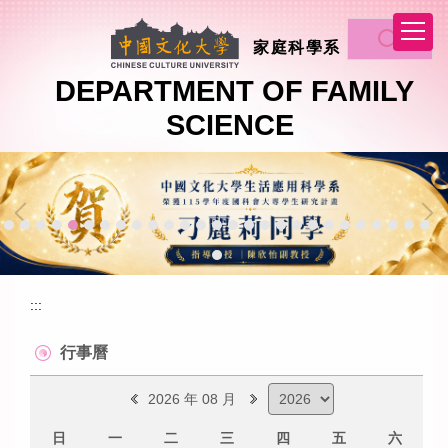
跳
到
家庭科學系
主
要
DEPARTMENT OF FAMILY
內
SCIENCE
容
區
:::
行事曆
2026 年 08 月
日
一
二
三
四
五
六