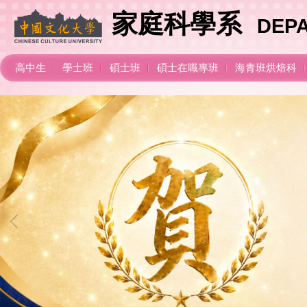
跳
家庭科學系
DEPA
到
主
要
內
高中生
學士班
碩士班
碩士在職專班
海青班烘焙科
容
區